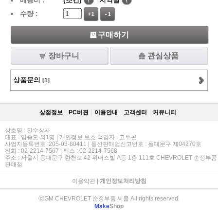
배송비 :
(조건)
!
지역별
!
수량 :
+1
-1
구매하기
장바구니
관심상품
상품문의
[1]
상점정보
PC버젼
이용안내
고객센터
커뮤니티
상호명 : 진수상사
대표 : 임종오 외1명 | 개인정보 보호 책임자 : 고두곤
사업자등록번호 :205-03-80411 | 통신판매업신고번호 : 동대문구 제04270호
전화 : 02-2214-7567 | 팩스 : 02-2214-7568
주소 : 서울시 동대문구 한천로 42 위더스빌 A동 1층 111호 CHEVROLET 순정부품
판매점
이용약관
|
개인정보처리방침
ⓒGM CHEVROLET 순정부품 씨몰 All rights reserved.
Make
Shop