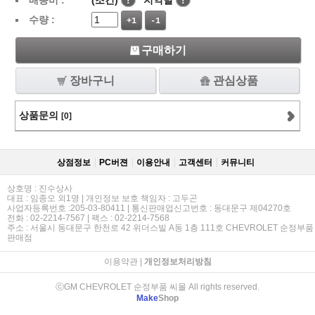
배송비 :
(조건)
!
지역별
!
수량 :
+1
-1
구매하기
장바구니
관심상품
상품문의
[0]
상점정보
PC버젼
이용안내
고객센터
커뮤니티
상호명 : 진수상사
대표 : 임종오 외1명 | 개인정보 보호 책임자 : 고두곤
사업자등록번호 :205-03-80411 | 통신판매업신고번호 : 동대문구 제04270호
전화 : 02-2214-7567 | 팩스 : 02-2214-7568
주소 : 서울시 동대문구 한천로 42 위더스빌 A동 1층 111호 CHEVROLET 순정부품
판매점
이용약관
|
개인정보처리방침
ⓒGM CHEVROLET 순정부품 씨몰 All rights reserved.
Make
Shop