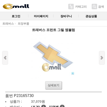
카테고리
검색
로그인
마이페이지
장바구니
관심상품
트래버스
외장부품
트래버스 프런트 그릴 엠블럼
상세보기
품번 P23165730
상품가 :
37,070
원