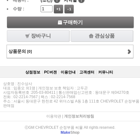
배송비 :
(조건)
!
지역별
!
수량 :
+1
-1
구매하기
장바구니
관심상품
상품문의
[0]
상점정보
PC버젼
이용안내
고객센터
커뮤니티
상호명 : 진수상사
대표 : 임종오 외1명 | 개인정보 보호 책임자 : 고두곤
사업자등록번호 :205-03-80411 | 통신판매업신고번호 : 동대문구 제04270호
전화 : 02-2214-7567 | 팩스 : 02-2214-7568
주소 : 서울시 동대문구 한천로 42 위더스빌 A동 1층 111호 CHEVROLET 순정부품
판매점
이용약관
|
개인정보처리방침
ⓒGM CHEVROLET 순정부품 씨몰 All rights reserved.
Make
Shop