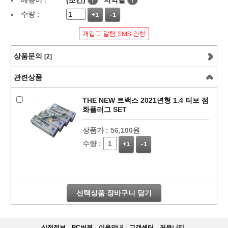
배송비 :
(조건)
!
지역별
!
수량 :
+1
-1
상품문의
[2]
관련상품
THE NEW 트랙스 2021년형 1.4 터보 점
화플러그 SET
상품가 :
56,100원
수량 :
+1
-1
선택상품 장바구니 담기
상점정보
PC버젼
이용안내
고객센터
커뮤니티