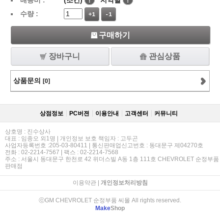
배송비 :
(조건)
!
지역별
!
수량 :
+1
-1
구매하기
장바구니
관심상품
상품문의
[0]
상점정보
PC버젼
이용안내
고객센터
커뮤니티
상호명 : 진수상사
대표 : 임종오 외1명 | 개인정보 보호 책임자 : 고두곤
사업자등록번호 :205-03-80411 | 통신판매업신고번호 : 동대문구 제04270호
전화 : 02-2214-7567 | 팩스 : 02-2214-7568
주소 : 서울시 동대문구 한천로 42 위더스빌 A동 1층 111호 CHEVROLET 순정부품
판매점
이용약관
|
개인정보처리방침
ⓒGM CHEVROLET 순정부품 씨몰 All rights reserved.
Make
Shop