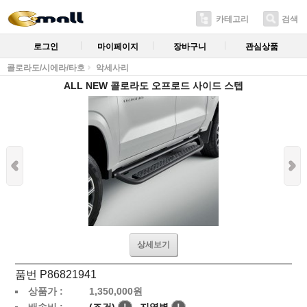
카테고리
검색
로그인
마이페이지
장바구니
관심상품
콜로라도/시에라/타호
악세사리
ALL NEW 콜로라도 오프로드 사이드 스텝
상세보기
품번 P86821941
상품가 :
1,350,000
원