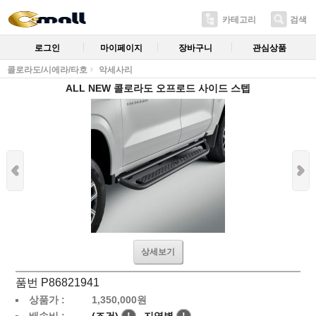
카테고리
검색
로그인
마이페이지
장바구니
관심상품
콜로라도/시에라/타호
악세사리
ALL NEW 콜로라도 오프로드 사이드 스텝
상세보기
품번 P86821941
상품가 :
1,350,000
원