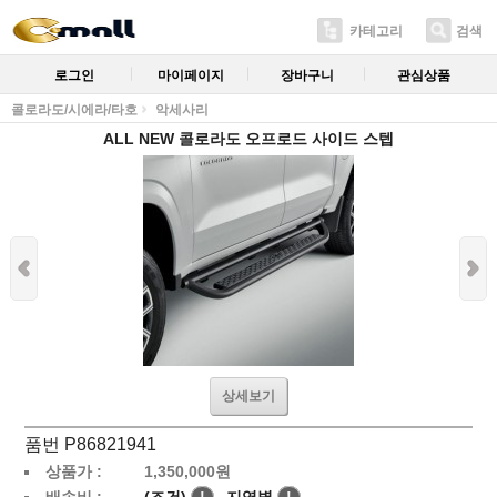
카테고리
검색
로그인
마이페이지
장바구니
관심상품
콜로라도/시에라/타호
악세사리
ALL NEW 콜로라도 오프로드 사이드 스텝
상세보기
품번 P86821941
상품가 :
1,350,000
원