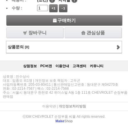
배송비 :
(조건)
!
지역별
!
수량 :
+1
-1
구매하기
장바구니
관심상품
상품문의
[0]
상점정보
PC버젼
이용안내
고객센터
커뮤니티
상호명 : 진수상사
대표 : 임종오 외1명 | 개인정보 보호 책임자 : 고두곤
사업자등록번호 :205-03-80411 | 통신판매업신고번호 : 동대문구 제04270호
전화 : 02-2214-7567 | 팩스 : 02-2214-7568
주소 : 서울시 동대문구 한천로 42 위더스빌 A동 1층 111호 CHEVROLET 순정부품
판매점
이용약관
|
개인정보처리방침
ⓒGM CHEVROLET 순정부품 씨몰 All rights reserved.
Make
Shop