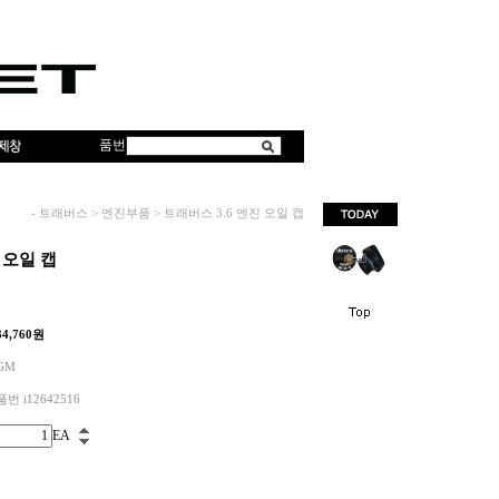
품번
-
트래버스
>
엔진부품
>
트래버스 3.6 엔진 오일 캡
 오일 캡
34,760
원
GM
품번 i12642516
EA