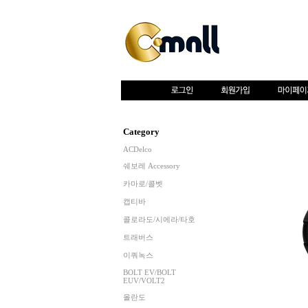
Category
ACDelco
쉐보레 Accessory
카마로/콜벳
캡티바
콜로라도/시에라/타호
트래버스
이쿼녹스
BOLT EV/BOLT
EUV/VOLT2
올란도