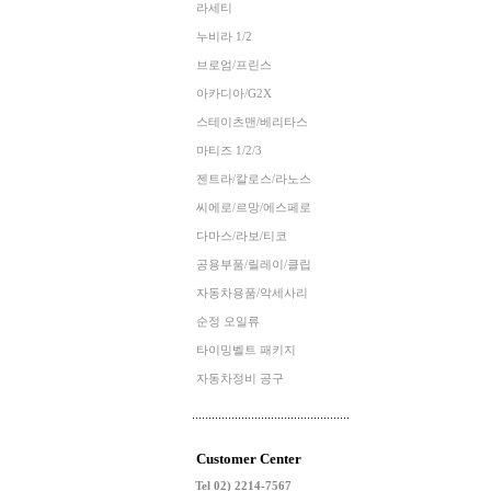
라세티
누비라 1/2
브로엄/프린스
아카디아/G2X
스테이츠맨/베리타스
마티즈 1/2/3
젠트라/칼로스/라노스
씨에로/르망/에스페로
다마스/라보/티코
공용부품/릴레이/클립
자동차용품/악세사리
순정 오일류
타이밍벨트 패키지
자동차정비 공구
Customer Center
Tel 02) 2214-7567