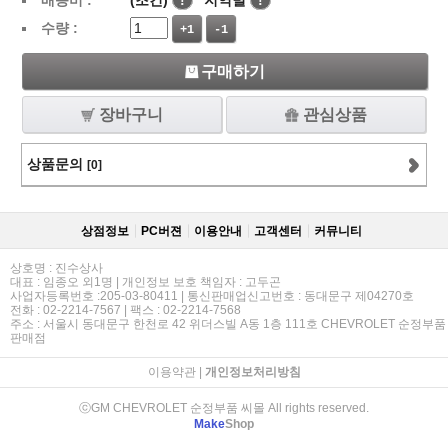
배송비 :
(조건)
!
지역별
!
수량 :
+1
-1
구매하기
장바구니
관심상품
상품문의
[0]
상점정보
PC버젼
이용안내
고객센터
커뮤니티
상호명 : 진수상사
대표 : 임종오 외1명 | 개인정보 보호 책임자 : 고두곤
사업자등록번호 :205-03-80411 | 통신판매업신고번호 : 동대문구 제04270호
전화 : 02-2214-7567 | 팩스 : 02-2214-7568
주소 : 서울시 동대문구 한천로 42 위더스빌 A동 1층 111호 CHEVROLET 순정부품
판매점
이용약관
|
개인정보처리방침
ⓒGM CHEVROLET 순정부품 씨몰 All rights reserved.
Make
Shop