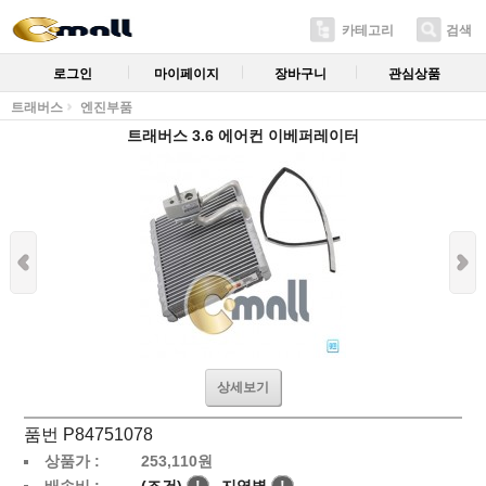
카테고리
검색
로그인
마이페이지
장바구니
관심상품
트래버스
엔진부품
트래버스 3.6 에어컨 이베퍼레이터
상세보기
품번 P84751078
상품가 :
253,110
원