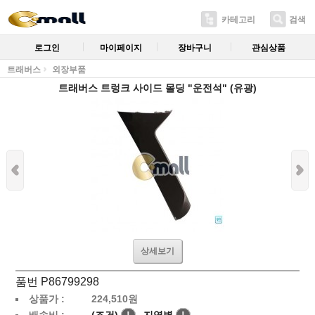
카테고리
검색
로그인
마이페이지
장바구니
관심상품
트래버스
외장부품
트래버스 트렁크 사이드 몰딩 "운전석" (유광)
상세보기
품번 P86799298
상품가 :
224,510
원