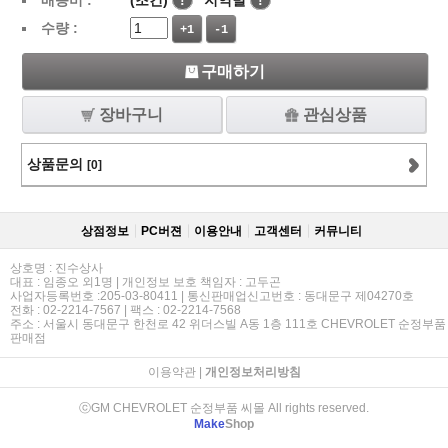
배송비 :
(조건)
!
지역별
!
수량 :
+1
-1
구매하기
장바구니
관심상품
상품문의
[0]
상점정보
PC버젼
이용안내
고객센터
커뮤니티
상호명 : 진수상사
대표 : 임종오 외1명 | 개인정보 보호 책임자 : 고두곤
사업자등록번호 :205-03-80411 | 통신판매업신고번호 : 동대문구 제04270호
전화 : 02-2214-7567 | 팩스 : 02-2214-7568
주소 : 서울시 동대문구 한천로 42 위더스빌 A동 1층 111호 CHEVROLET 순정부품
판매점
이용약관
|
개인정보처리방침
ⓒGM CHEVROLET 순정부품 씨몰 All rights reserved.
Make
Shop