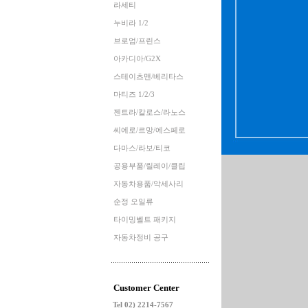
라세티
누비라 1/2
브로엄/프린스
아카디아/G2X
스테이츠맨/베리타스
마티즈 1/2/3
젠트라/칼로스/라노스
씨에로/르망/에스페로
다마스/라보/티코
공용부품/릴레이/클립
자동차용품/악세사리
순정 오일류
타이밍벨트 패키지
자동차정비 공구
Customer Center
Tel 02) 2214-7567