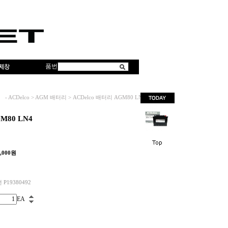
품번
-
ACDelco
>
AGM 배터리
>
ACDelco 배터리 AGM80 LN4
M80 LN4
,000
원
M
 P19380492
EA