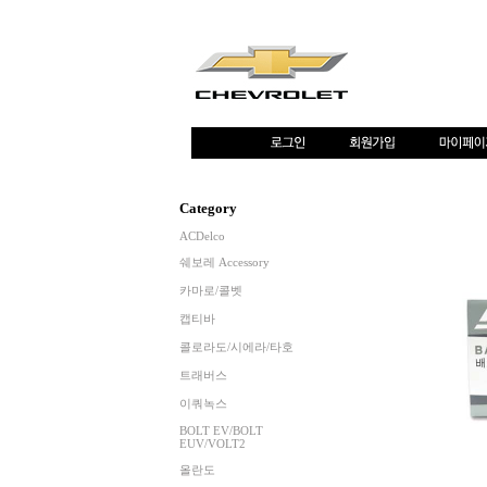
Category
ACDelco
쉐보레 Accessory
카마로/콜벳
캡티바
콜로라도/시에라/타호
트래버스
이쿼녹스
BOLT EV/BOLT
EUV/VOLT2
올란도