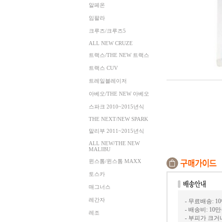
알페온
임팔라
크루즈/크루즈5
ALL NEW CRUZE
트랙스/THE NEW 트랙스
트랙스 CUV
트레일블레이저
아베오/THE NEW 아베오
스파크 2010~2015년식
THE NEXT/NEW SPARK
말리부 2011~2015년식
ALL NEW/THE NEW
MALIBU
윈스톰/윈스톰 MAXX
토스카
매그너스
레간자
- 무료배송: 1
- 배송비: 10
레조
- 부피가 크