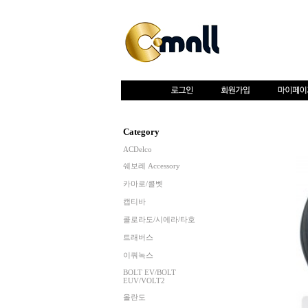
Category
ACDelco
쉐보레 Accessory
카마로/콜벳
캡티바
콜로라도/시에라/타호
트래버스
이쿼녹스
BOLT EV/BOLT
EUV/VOLT2
올란도