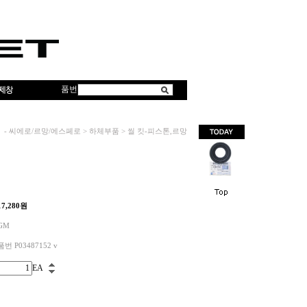
품번
-
씨에로/르망/에스페로
>
하체부품
>
씰 킷-피스톤,르망
17,280
원
GM
품번 P03487152 v
EA