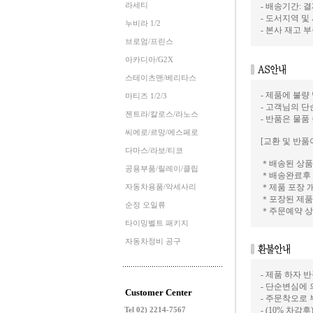
라세티
- 배송기간: 
- 도서지역 및
누비라 1/2
- 본사 재고
브로엄/프린스
아카디아/G2X
스테이츠맨/베리타스
- 제품에 불량
마티즈 1/2/3
- 고객님의 
젠트라/칼로스/라노스
- 반품은 물품
씨에로/르망/에스페로
[교환 및 반품
다마스/라보/티코
＊배송된 상품
공용부품/릴레이/클립
＊배송완료후 
자동차용품/악세사리
＊제품 포장 
＊포장된 제품
순정 오일류
＊주문예약 상
타이밍벨트 패키지
자동차정비 공구
- 제품 하자
- 단순변심에 
Customer Center
- 주문착오로
Tel 02) 2214-7567
- (10% 차감