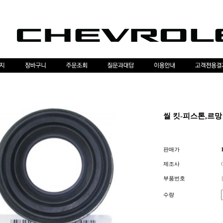
씰 킷-피스톤,르망
판매가
제조사
부품번호
수량