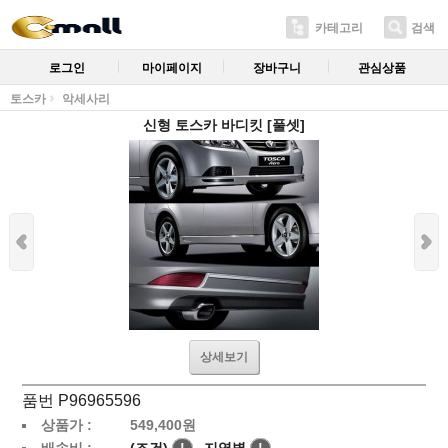
카테고리
검색
로그인
마이페이지
장바구니
관심상품
토스카
악세사리
신형 토스카 바디킷 [풀셋]
상세보기
품번 P96965596
상품가 :
549,400
원