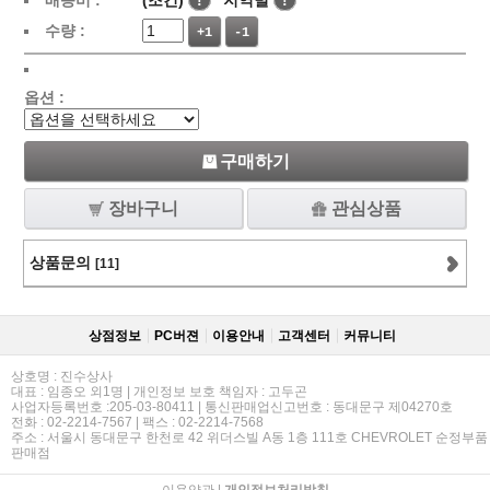
배송비 :
(조건)
!
지역별
!
수량 :
+1
-1
옵션 :
구매하기
장바구니
관심상품
상품문의
[11]
상점정보
PC버젼
이용안내
고객센터
커뮤니티
상호명 : 진수상사
대표 : 임종오 외1명 | 개인정보 보호 책임자 : 고두곤
사업자등록번호 :205-03-80411 | 통신판매업신고번호 : 동대문구 제04270호
전화 : 02-2214-7567 | 팩스 : 02-2214-7568
주소 : 서울시 동대문구 한천로 42 위더스빌 A동 1층 111호 CHEVROLET 순정부품
판매점
이용약관
|
개인정보처리방침