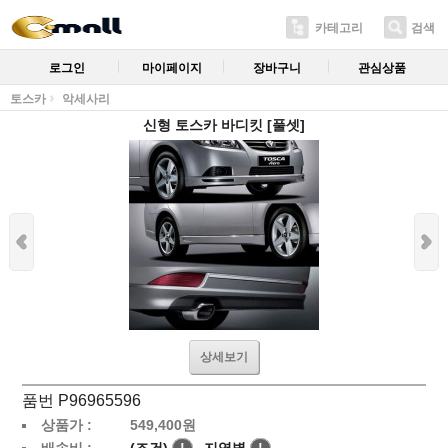
카테고리
검색
로그인
마이페이지
장바구니
관심상품
토스카
악세사리
신형 토스카 바디킷 [풀셋]
상세보기
품번 P96965596
상품가 :
549,400
원