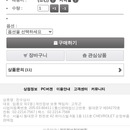
배송비 :
(조건)
!
지역별
!
수량 :
+1
-1
옵션 :
구매하기
장바구니
관심상품
상품문의
[11]
상점정보
PC버젼
이용안내
고객센터
커뮤니티
상호명 : 진수상사
대표 : 임종오 외1명 | 개인정보 보호 책임자 : 고두곤
사업자등록번호 :205-03-80411 | 통신판매업신고번호 : 동대문구 제04270호
전화 : 02-2214-7567 | 팩스 : 02-2214-7568
주소 : 서울시 동대문구 한천로 42 위더스빌 A동 1층 111호 CHEVROLET 순정부품
판매점
이용약관
|
개인정보처리방침