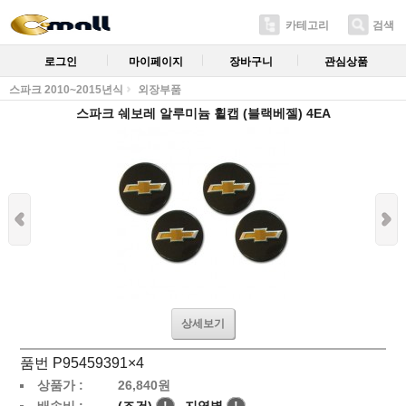
카테고리
검색
로그인
마이페이지
장바구니
관심상품
스파크 2010~2015년식
외장부품
스파크 쉐보레 알루미늄 휠캡 (블랙베젤) 4EA
상세보기
품번 P95459391×4
상품가 :
26,840
원