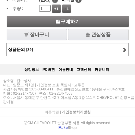
배송비 :
(조건)
!
지역별
!
수량 :
+1
-1
구매하기
장바구니
관심상품
상품문의
[39]
상점정보
PC버젼
이용안내
고객센터
커뮤니티
상호명 : 진수상사
대표 : 임종오 외1명 | 개인정보 보호 책임자 : 고두곤
사업자등록번호 :205-03-80411 | 통신판매업신고번호 : 동대문구 제04270호
전화 : 02-2214-7567 | 팩스 : 02-2214-7568
주소 : 서울시 동대문구 한천로 42 위더스빌 A동 1층 111호 CHEVROLET 순정부품
판매점
이용약관
|
개인정보처리방침
ⓒGM CHEVROLET 순정부품 씨몰 All rights reserved.
Make
Shop