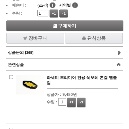
배송비 :
(조건)
!
지역별
!
수량 :
+1
-1
구매하기
장바구니
관심상품
상품문의
[365]
관련상품
라세티 프리미어 전용 쉐보레 혼캡 엠블
럼
상품가 :
9,480원
수량 :
+1
-1