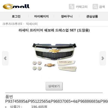
카테고리
검색
로그인
마이페이지
장바구니
관심상품
크루즈/크루즈5
악세사리
라세티 프리미어 쉐보레 드레스업 SET (도장용)
상세보기
품번
P93745895&P95122565&P96837065×4&P96886683&P96
상품가 :
196,405
원