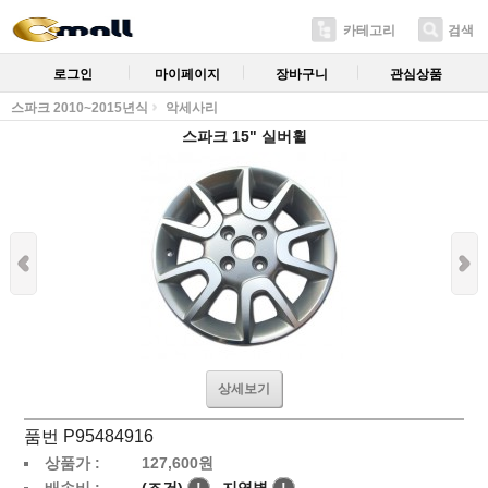
카테고리
검색
로그인
마이페이지
장바구니
관심상품
스파크 2010~2015년식
악세사리
스파크 15" 실버휠
상세보기
품번 P95484916
상품가 :
127,600
원