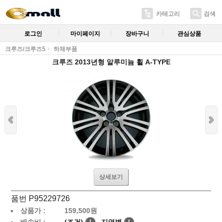
카테고리
검색
로그인
마이페이지
장바구니
관심상품
크루즈/크루즈5
하체부품
크루즈 2013년형 알루미늄 휠 A-TYPE
상세보기
품번 P95229726
상품가 :
159,500
원