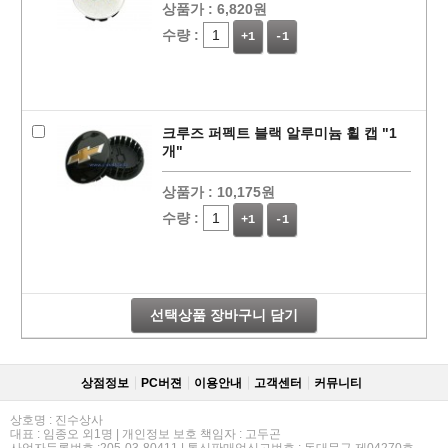
상품가 :
6,820원
수량 :
+1
-1
크루즈 퍼펙트 블랙 알루미늄 휠 캡 "1
개"
상품가 :
10,175원
수량 :
+1
-1
선택상품 장바구니 담기
상점정보
PC버젼
이용안내
고객센터
커뮤니티
상호명 : 진수상사
대표 : 임종오 외1명 | 개인정보 보호 책임자 : 고두곤
사업자등록번호 :205-03-80411 | 통신판매업신고번호 : 동대문구 제04270호