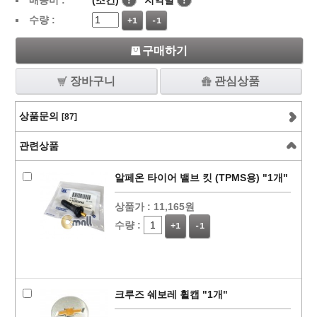
배송비 :
(조건)
!
지역별
!
수량 :
+1
-1
구매하기
장바구니
관심상품
상품문의
[87]
관련상품
알페온 타이어 밸브 킷 (TPMS용) "1개"
상품가 :
11,165원
수량 :
+1
-1
크루즈 쉐보레 휠캡 "1개"