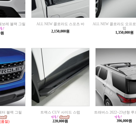
 쉐보레 블랙 그릴
ALL NEW 콜로라도 스포츠 바
ALL NEW 콜로라도 오프
텝
2,150,000원
1,350,000원
00원
레터 블랙 그릴
트랙스 CUV 사이드 스텝
트래버스 2022~23년형 
396,000원
220,000원
(품절)