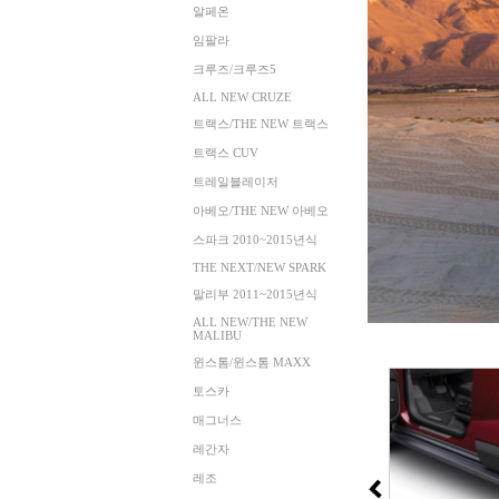
알페온
임팔라
크루즈/크루즈5
ALL NEW CRUZE
트랙스/THE NEW 트랙스
트랙스 CUV
트레일블레이저
아베오/THE NEW 아베오
스파크 2010~2015년식
THE NEXT/NEW SPARK
말리부 2011~2015년식
ALL NEW/THE NEW
MALIBU
윈스톰/윈스톰 MAXX
토스카
매그너스
레간자
레조