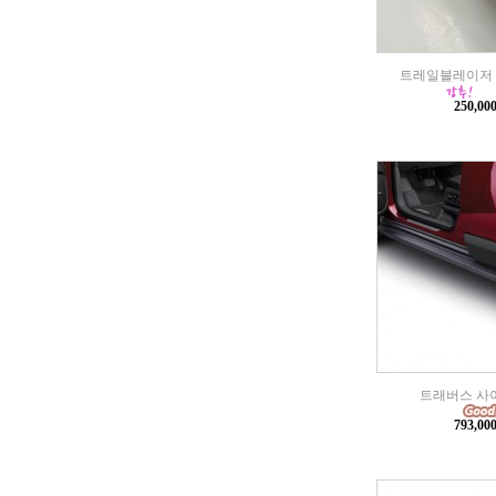
트레일블레이저 
250,0
트래버스 사
793,0