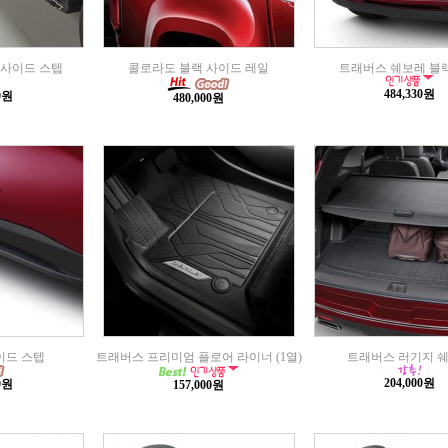
사이드 스텝
콜로라도 블랙 사이드 레일
트래버스 쉐보레 블
484,330원
00원
480,000원
이드 스텝
트래버스 프리미엄 플로어 라이너 (1열)
트래버스 러기지 
204,000원
00원
157,000원