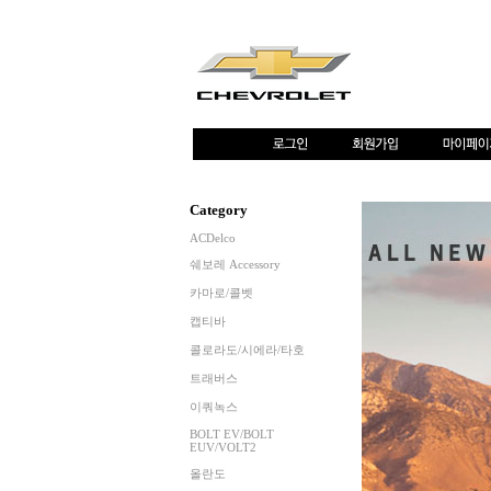
Category
ACDelco
쉐보레 Accessory
카마로/콜벳
캡티바
콜로라도/시에라/타호
트래버스
이쿼녹스
BOLT EV/BOLT
EUV/VOLT2
올란도