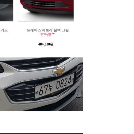
 그릴
콜로라도 레드 리커버리 훅
콜로라도 사이드 스텝
853,000원
152,000원