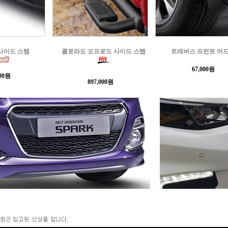
로드 사이드 스텝
트래버스 프런트 머드가드
트래버스 쉐보레 블랙
67,000원
484,330원
000원