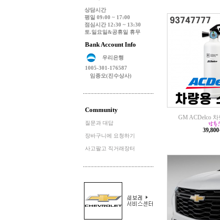
상담시간
평일 09:00 ~ 17:00
점심시간 12:30 ~ 13:30
토.일요일&공휴일 휴무
Bank Account Info
우리은행
1005-301-176587
임종오(진수상사)
Community
GM ACDelco
질문과 대답
39,80
장바구니에 요청하기
사고팔고 직거래장터