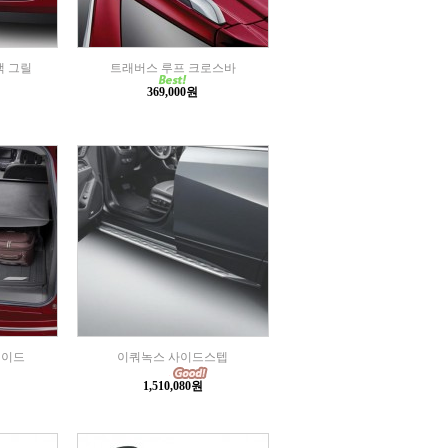
랙 그릴
트래버스 루프 크로스바
369,000원
쉐이드
이쿼녹스 사이드스텝
1,510,080원