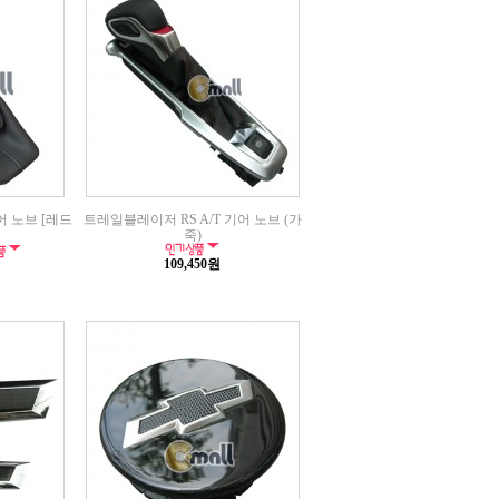
어 노브 [레드
트레일블레이저 RS A/T 기어 노브 (가
죽)
109,450원