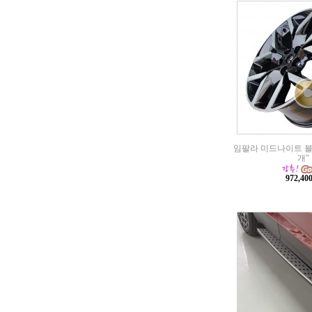
임팔라 미드나이트 블랙 
개"
972,4