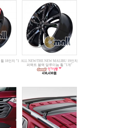
휠 18인치 "1
ALL NEW/THE NEW MALIBU 19인치
퍼팩트 블랙 알루미늄 휠 "1개"
430,430원