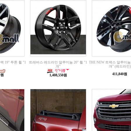
19" 투톤 휠 "1
트래버스 레드라인 알루미늄 20" 휠 "1
THE NEW 트랙스 알루미늄 
개"
개" (레드라인)
411,840원
00원
1,408,550원