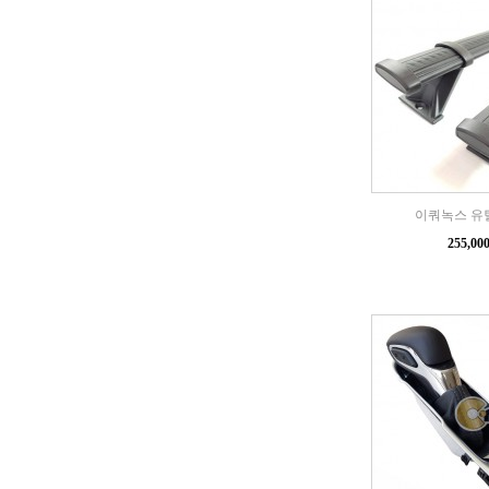
이쿼녹스 유
255,0