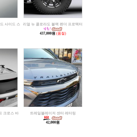
로드 사이드 스
리얼 뉴 콜로라도 블랙 펜더 프로텍터
437,000원
(품절)
루프 크로스 바
트레일블레이저 센터 레터링
42,000원