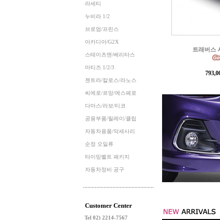
라세티
누비라 1/2
브로엄/프린스
아카디아/G2X
콜로라도 오프
스테이츠맨/베리타스
마티즈 1/2/3
897,
젠트라/칼로스/라노스
씨에로/르망/에스페로
다마스/라보/티코
공용부품/릴레이/클립
자동차용품/악세사리
순정 오일류
타이밍벨트 패키지
자동차정비 공구
Customer Center
Tel 02) 2214-7567