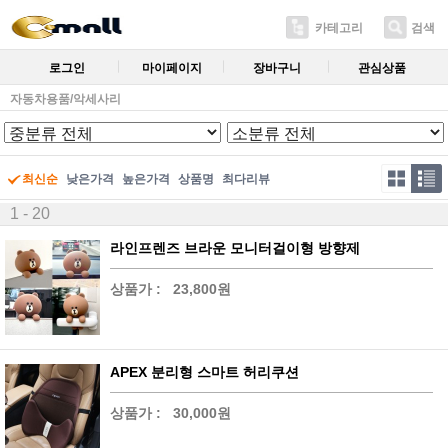
카테고리
검색
로그인
마이페이지
장바구니
관심상품
자동차용품/악세사리
최신순
낮은가격
높은가격
상품명
최다리뷰
1 - 20
라인프렌즈 브라운 모니터걸이형 방향제
상품가 :
23,800원
APEX 분리형 스마트 허리쿠션
상품가 :
30,000원