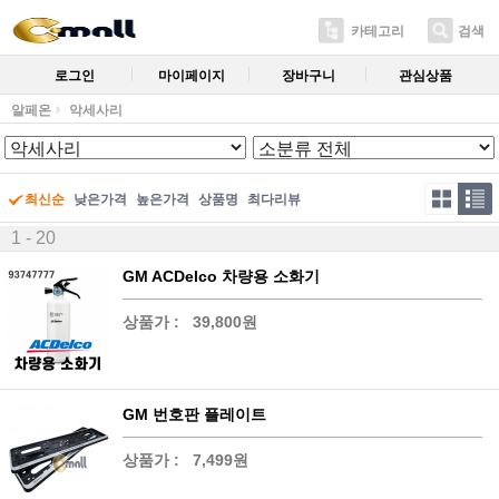
카테고리
검색
로그인
마이페이지
장바구니
관심상품
알페온
악세사리
최신순
낮은가격
높은가격
상품명
최다리뷰
1 - 20
GM ACDelco 차량용 소화기
상품가 :
39,800원
GM 번호판 플레이트
상품가 :
7,499원