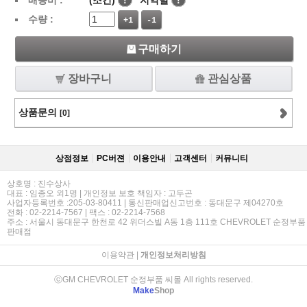
배송비 :
(조건)
!
지역별
!
수량 :
+1
-1
구매하기
장바구니
관심상품
상품문의
[0]
상점정보
PC버젼
이용안내
고객센터
커뮤니티
상호명 : 진수상사
대표 : 임종오 외1명 | 개인정보 보호 책임자 : 고두곤
사업자등록번호 :205-03-80411 | 통신판매업신고번호 : 동대문구 제04270호
전화 : 02-2214-7567 | 팩스 : 02-2214-7568
주소 : 서울시 동대문구 한천로 42 위더스빌 A동 1층 111호 CHEVROLET 순정부품
판매점
이용약관
|
개인정보처리방침
ⓒGM CHEVROLET 순정부품 씨몰 All rights reserved.
Make
Shop