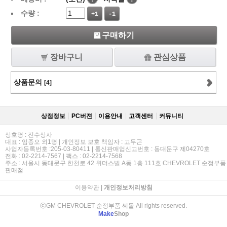
수량 :
+1
-1
구매하기
장바구니
관심상품
상품문의
[4]
상점정보
PC버젼
이용안내
고객센터
커뮤니티
상호명 : 진수상사
대표 : 임종오 외1명 | 개인정보 보호 책임자 : 고두곤
사업자등록번호 :205-03-80411 | 통신판매업신고번호 : 동대문구 제04270호
전화 : 02-2214-7567 | 팩스 : 02-2214-7568
주소 : 서울시 동대문구 한천로 42 위더스빌 A동 1층 111호 CHEVROLET 순정부품
판매점
이용약관
|
개인정보처리방침
ⓒGM CHEVROLET 순정부품 씨몰 All rights reserved.
Make
Shop