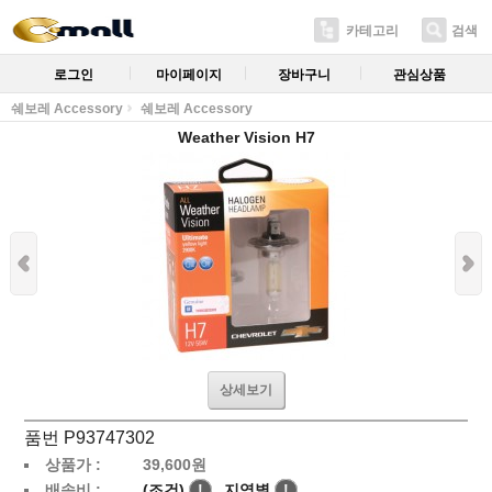
카테고리
검색
로그인
마이페이지
장바구니
관심상품
쉐보레 Accessory
쉐보레 Accessory
Weather Vision H7
상세보기
품번 P93747302
상품가 :
39,600
원
배송비 :
(조건)
!
지역별
!