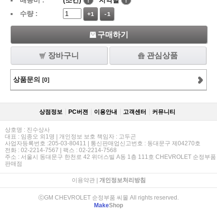
배송비 :
(조건)
!
지역별
!
수량 :
+1
-1
구매하기
장바구니
관심상품
상품문의
[0]
상점정보
PC버젼
이용안내
고객센터
커뮤니티
상호명 : 진수상사
대표 : 임종오 외1명 | 개인정보 보호 책임자 : 고두곤
사업자등록번호 :205-03-80411 | 통신판매업신고번호 : 동대문구 제04270호
전화 : 02-2214-7567 | 팩스 : 02-2214-7568
주소 : 서울시 동대문구 한천로 42 위더스빌 A동 1층 111호 CHEVROLET 순정부품
판매점
이용약관
|
개인정보처리방침
ⓒGM CHEVROLET 순정부품 씨몰 All rights reserved.
Make
Shop