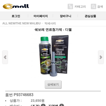
카테고리
검색
로그인
마이페이지
장바구니
관심상품
ALL NEW/THE NEW MALIBU
악세사리
쉐보레 연료첨가제 - 디젤
상세보기
품번 P93746683
상품가 :
23,650
원