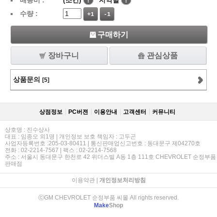
배송비 :
(조건)
!
지역별
!
수량 :
+1
-1
구매하기
장바구니
관심상품
상품문의
[5]
상점정보
PC버젼
이용안내
고객센터
커뮤니티
상호명 : 진수상사
대표 : 임종오 외1명 | 개인정보 보호 책임자 : 고두곤
사업자등록번호 :205-03-80411 | 통신판매업신고번호 : 동대문구 제04270호
전화 : 02-2214-7567 | 팩스 : 02-2214-7568
주소 : 서울시 동대문구 한천로 42 위더스빌 A동 1층 111호 CHEVROLET 순정부품
판매점
이용약관
|
개인정보처리방침
ⓒGM CHEVROLET 순정부품 씨몰 All rights reserved.
Make
Shop