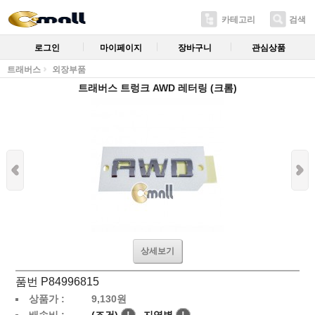
카테고리
검색
로그인
마이페이지
장바구니
관심상품
트래버스
외장부품
트래버스 트렁크 AWD 레터링 (크롬)
상세보기
품번 P84996815
상품가 :
9,130
원