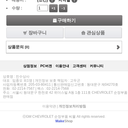
배송비 :
(조건)
!
지역별
!
수량 :
+1
-1
구매하기
장바구니
관심상품
상품문의
[0]
상점정보
PC버젼
이용안내
고객센터
커뮤니티
상호명 : 진수상사
대표 : 임종오 외1명 | 개인정보 보호 책임자 : 고두곤
사업자등록번호 :205-03-80411 | 통신판매업신고번호 : 동대문구 제04270호
전화 : 02-2214-7567 | 팩스 : 02-2214-7568
주소 : 서울시 동대문구 한천로 42 위더스빌 A동 1층 111호 CHEVROLET 순정부품
판매점
이용약관
|
개인정보처리방침
ⓒGM CHEVROLET 순정부품 씨몰 All rights reserved.
Make
Shop