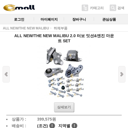
카테고리
검색
로그인
마이페이지
장바구니
관심상품
ALL NEW/THE NEW MALIBU
하체부품
ALL NEW/THE NEW MALIBU 2.0 터보 밋션&엔진 마운
트 SET
상세보기
상품가 :
399,575
원
배송비 :
(조건)
!
지역별
!