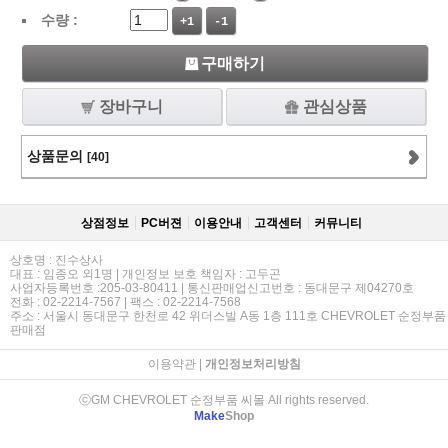
수량 :
+1
-1
구매하기
장바구니
관심상품
상품문의
[40]
상점정보
PC버젼
이용안내
고객센터
커뮤니티
상호명 : 진수상사
대표 : 임종오 외1명 | 개인정보 보호 책임자 : 고두곤
사업자등록번호 :205-03-80411 | 통신판매업신고번호 : 동대문구 제04270호
전화 : 02-2214-7567 | 팩스 : 02-2214-7568
주소 : 서울시 동대문구 한천로 42 위더스빌 A동 1층 111호 CHEVROLET 순정부품
판매점
이용약관
|
개인정보처리방침
ⓒGM CHEVROLET 순정부품 씨몰 All rights reserved.
Make
Shop