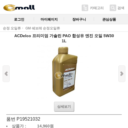
카테고리
검색
로그인
마이페이지
장바구니
관심상품
순정 오일류
GM 쉐보레 순정오일류
ACDelco 프리미엄 가솔린 PAO 합성유 엔진 오일 5W30
1L
상세보기
품번 P19521032
상품가 :
14,960
원