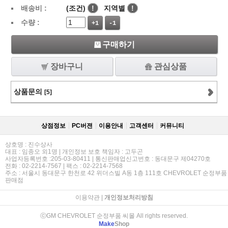
배송비 :
(조건)
!
지역별
!
수량 :
+1
-1
구매하기
장바구니
관심상품
상품문의
[5]
상점정보
PC버젼
이용안내
고객센터
커뮤니티
상호명 : 진수상사
대표 : 임종오 외1명 | 개인정보 보호 책임자 : 고두곤
사업자등록번호 :205-03-80411 | 통신판매업신고번호 : 동대문구 제04270호
전화 : 02-2214-7567 | 팩스 : 02-2214-7568
주소 : 서울시 동대문구 한천로 42 위더스빌 A동 1층 111호 CHEVROLET 순정부품
판매점
이용약관
|
개인정보처리방침
ⓒGM CHEVROLET 순정부품 씨몰 All rights reserved.
Make
Shop