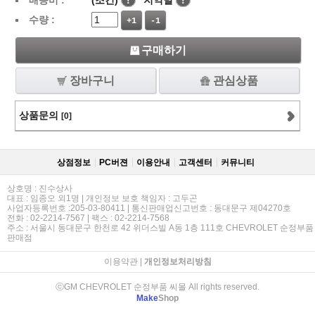
배송비 :
(조건)
!
지역별
!
수량 :
+1
-1
구매하기
장바구니
관심상품
상품문의
[0]
상점정보
PC버젼
이용안내
고객센터
커뮤니티
상호명 : 진수상사
대표 : 임종오 외1명 | 개인정보 보호 책임자 : 고두곤
사업자등록번호 :205-03-80411 | 통신판매업신고번호 : 동대문구 제04270호
전화 : 02-2214-7567 | 팩스 : 02-2214-7568
주소 : 서울시 동대문구 한천로 42 위더스빌 A동 1층 111호 CHEVROLET 순정부품
판매점
이용약관
|
개인정보처리방침
ⓒGM CHEVROLET 순정부품 씨몰 All rights reserved.
Make
Shop