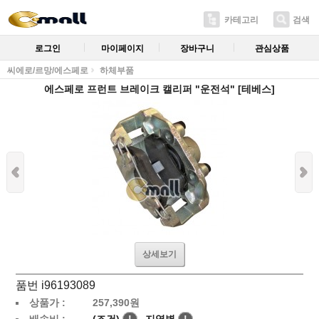
카테고리
검색
로그인
마이페이지
장바구니
관심상품
씨에로/르망/에스페로
하체부품
에스페로 프런트 브레이크 캘리퍼 "운전석" [테베스]
상세보기
품번 i96193089
상품가 :
257,390
원