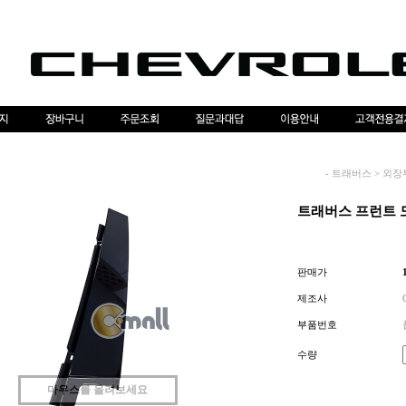
-
트래버스
>
외장
트래버스 프런트 도
판매가
제조사
부품번호
수량
마우스를 올려보세요