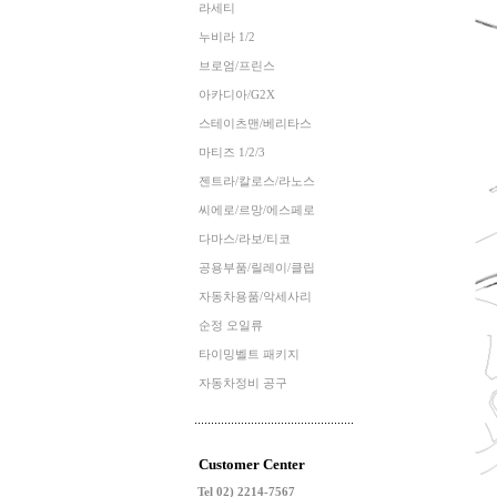
라세티
누비라 1/2
브로엄/프린스
아카디아/G2X
스테이츠맨/베리타스
마티즈 1/2/3
젠트라/칼로스/라노스
씨에로/르망/에스페로
다마스/라보/티코
공용부품/릴레이/클립
자동차용품/악세사리
순정 오일류
타이밍벨트 패키지
자동차정비 공구
Customer Center
Tel 02) 2214-7567