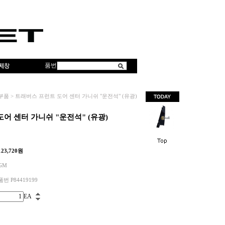
품번
부품
>
트래버스 프런트 도어 센터 가니쉬 "운전석" (유광)
어 센터 가니쉬 "운전석" (유광)
123,720
원
GM
품번 P84419199
EA