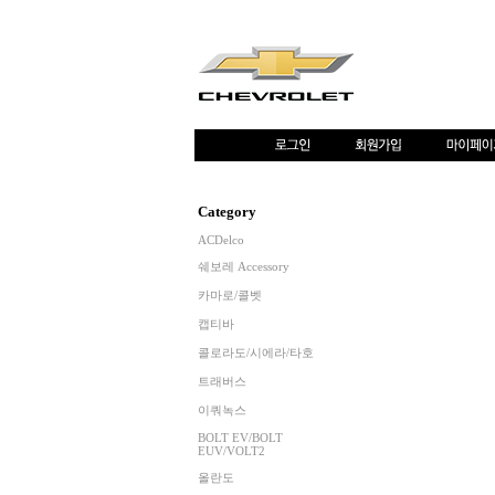
Category
ACDelco
쉐보레 Accessory
카마로/콜벳
캡티바
콜로라도/시에라/타호
트래버스
이쿼녹스
BOLT EV/BOLT
EUV/VOLT2
올란도