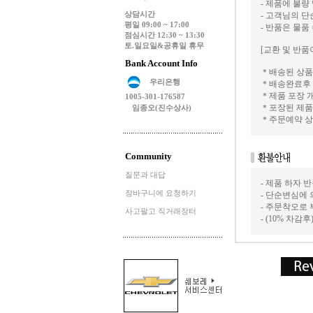
- 제품에 불량
상담시간
- 고객님의 
평일 09:00 ~ 17:00
- 반품은 물품
점심시간 12:30 ~ 13:30
토.일요일&공휴일 휴무
[교환 및 반품
Bank Account Info
＊배송된 상품
우리은행
＊배송완료후 
＊제품 포장 
1005-301-176587
＊포장된 제품
임종오(진수상사)
＊주문예약 상
Community
질문과 대답
- 제품 하자
장바구니에 요청하기
- 단순변심에 
- 주문착오로
사고팔고 직거래장터
- (10% 차감