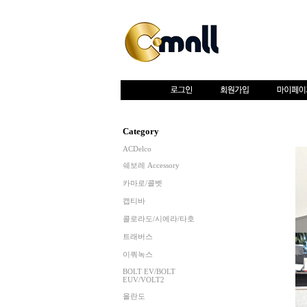
Category
ACDelco
쉐보레 Accessory
카마로/콜벳
캡티바
콜로라도/시에라/타호
트래버스
이쿼녹스
BOLT EV/BOLT
EUV/VOLT2
올란도