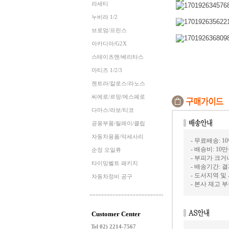
라세티
누비라 1/2
브로엄/프린스
아카디아/G2X
스테이츠맨/베리타스
마티즈 1/2/3
젠트라/칼로스/라노스
씨에로/르망/에스페로
다마스/라보/티코
공용부품/릴레이/클립
자동차용품/악세사리
- 무료배송: 1
- 배송비: 10
순정 오일류
- 부피가 크
타이밍벨트 패키지
- 배송기간: 
- 도서지역 및
자동차정비 공구
- 본사 재고
Customer Center
Tel 02) 2214-7567