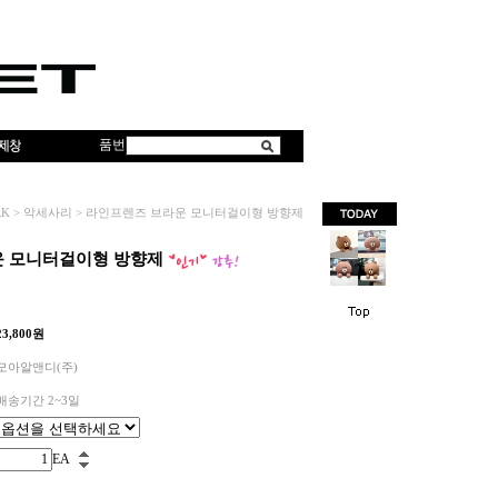
품번
RK
>
악세사리
>
라인프렌즈 브라운 모니터걸이형 방향제
운 모니터걸이형 방향제
23,800
원
모아알앤디(주)
배송기간 2~3일
EA