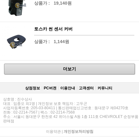
상품가 :
19,140원
토스카 썬 센서 커버
상품가 :
1,144원
더보기
상점정보
PC버젼
이용안내
고객센터
커뮤니티
상호명 : 진수상사
대표 : 임종오 외1명 | 개인정보 보호 책임자 : 고두곤
사업자등록번호 :205-03-80411 | 통신판매업신고번호 : 동대문구 제04270호
전화 : 02-2214-7567 | 팩스 : 02-2214-7568
주소 : 서울시 동대문구 한천로 42 위더스빌 A동 1층 111호 CHEVROLET 순정부품
판매점
이용약관
|
개인정보처리방침