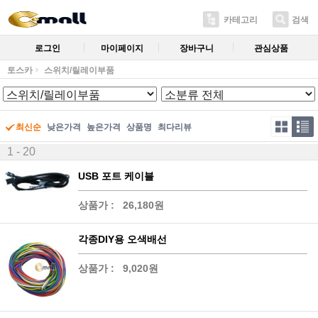
카테고리
검색
로그인
마이페이지
장바구니
관심상품
토스카
스위치/릴레이부품
최신순
낮은가격
높은가격
상품명
최다리뷰
1 - 20
USB 포트 케이블
상품가 :
26,180원
각종DIY용 오색배선
상품가 :
9,020원