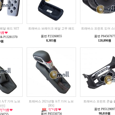
페달 패드 SET
트래버스 브레이크 페달 고무 패드
트래버스 프런트 도어 스피
품번 P23260855
품번 P8456767
& P13281370
8,305원
120,890원
80원
 A/T 기어 노브
트래버스 2021년형 A/T 기어 노브
트래버스 프런트 콘솔
[RS]
라인]
품번 P8512909
98,010원
품번 P85550756
50755