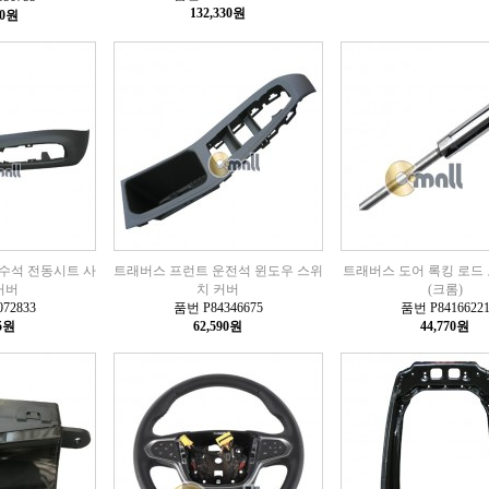
132,330원
30원
수석 전동시트 사
트래버스 프런트 운전석 윈도우 스위
트래버스 도어 록킹 로드 노
커버
치 커버
(크롬)
72833
품번 P84346675
품번 P8416622
15원
62,590원
44,770원