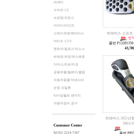
라세티
누비라 1/2
브로엄/프린스
아카디아/G2X
트래버스 스포츠 
스테이츠맨/베리타스
마티즈 1/2/3
품번 P13281356 
43,7
젠트라/칼로스/라노스
씨에로/르망/에스페로
다마스/라보/티코
공용부품/릴레이/클립
자동차용품/악세사리
순정 오일류
타이밍벨트 패키지
자동차정비 공구
트래버스 2021년형
[레드
Customer Center
Tel 02) 2214-7567
품번 P855