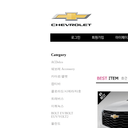
Category
ACDelco
쉐보레 Accessory
카마로/콜벳
캡티바
콜로라도/시에라/타호
트래버스
이쿼녹스
BOLT EV/BOLT
EUV/VOLT2
올란도