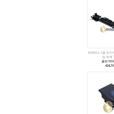
트래버스 2열 조수
임 트랙 
품번 P856
424,7