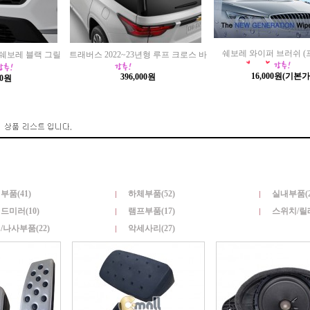
쉐보레 와이퍼 브러쉬 (
 쉐보레 블랙 그릴
트래버스 2022~23년형 루프 크로스 바
16,000원
(기본가
396,000원
00원
부품(41)
하체부품(52)
실내부품(2
드미러(10)
램프부품(17)
스위치/릴레
/나사부품(22)
악세사리(27)