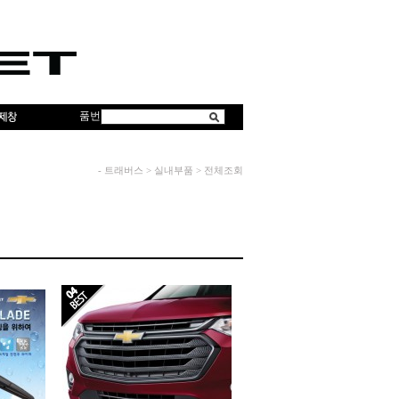
품번
-
트래버스
>
실내부품
>
전체조회