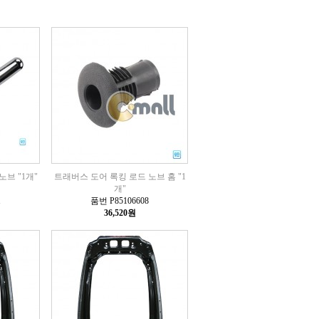
브 "1개"
트래버스 도어 록킹 로드 노브 홈 "1
개"
1
품번 P85106608
36,520원