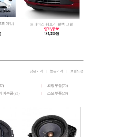
프리미엄)
트래버스 쉐보레 블랙 그릴
)
484,330원
낮은가격
|
높은가격
|
브랜드순
7)
외장부품(75)
이부품(23)
소모부품(28)