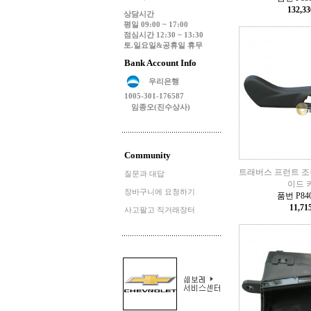
132,3
상담시간
평일 09:00 ~ 17:00
점심시간 12:30 ~ 13:30
토.일요일&공휴일 휴무
Bank Account Info
우리은행
1005-301-176587
임종오(진수상사)
Community
트래버스 프런트 조
질문과 대답
이드 
장바구니에 요청하기
품번 P840
11,7
사고팔고 직거래장터