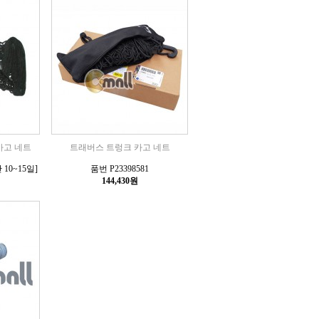
카고 네트
트래버스 트렁크 카고 네트
 10~15일]
품번 P23398581
144,430원