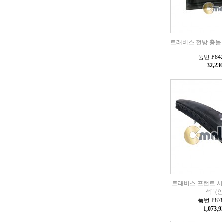
트래버스 전방 충돌
품번 P842
32,2
트래버스 프런트 시
석" (
품번 P878
1,073,