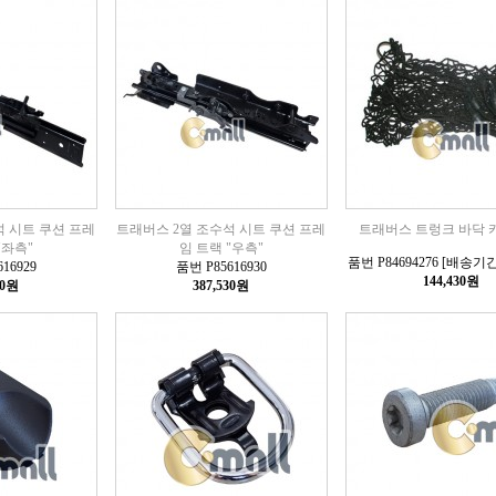
석 시트 쿠션 프레
트래버스 2열 조수석 시트 쿠션 프레
트래버스 트렁크 바닥 
"좌측"
임 트랙 "우측"
품번 P84694276 [배송기간
16929
품번 P85616930
144,430원
10원
387,530원