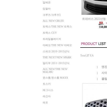
알페온
임팔라
크루즈/크루즈5
트래버스 2022년형
ALL NEW CRUZE
트랙스/THE NEW 트랙스
550,0
트랙스 CUV
트레일블레이저
아베오/THE NEW 아베오
스파크 2010~2015년식
Total
27
EA
THE NEXT/NEW SPARK
말리부 2011~2015년식
엔진
ALL NEW/THE NEW
MALIBU
사이
윈스톰/윈스톰 MAXX
클립
토스카
매그너스
레간자
레조