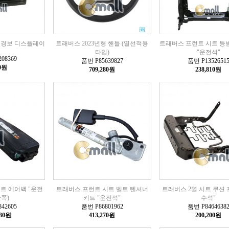
 경보 디스플레이
트래버스 2023년형 핸들 (열선적용
트래버스 프런트 시트 등
타입)
"운전석"
08369
품번 P85639827
품번 P1352651
30원
709,280원
238,810원
트 에어백 "운전
트래버스 프런트 시트 벨트 텐셔너
트래버스 2열 시트 쿠션 
안쪽)
키트 "운전석"
수석"
42605
품번 P86801962
품번 P8464638
930원
413,270원
200,200원