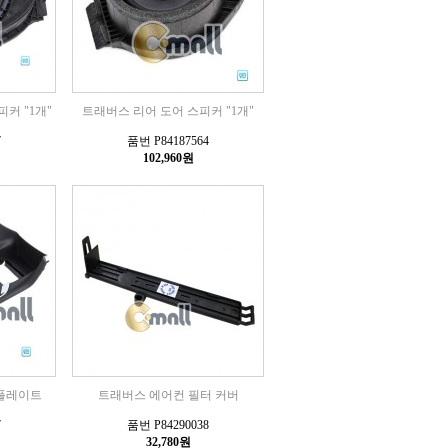
커 "1개"
트래버스 리어 도어 스피커 "1개"
7
품번 P84187564
102,960원
 플레이트
트래버스 에어컨 필터 커버
7
품번 P84290038
32,780원