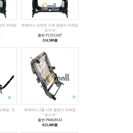
받이 프레임
트래버스 프런트 시트 등받이 프레임
"조수석"
5
품번 P13513167
214,500원
프레임 "조
트래버스 2열 시트 등받이 프레임
"조수석"
2
품번 P84628143
623,480원