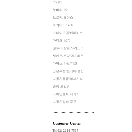
라세티
누비라 1/2
브로엄/프린스
아카디아/G2X
스테이츠맨/베리타스
마티즈 1/2/3
젠트라/칼로스/라노스
씨에로/르망/에스페로
다마스/라보/티코
공용부품/릴레이/클립
자동차용품/악세사리
순정 오일류
타이밍벨트 패키지
자동차정비 공구
Customer Center
Tel 02) 2214-7567