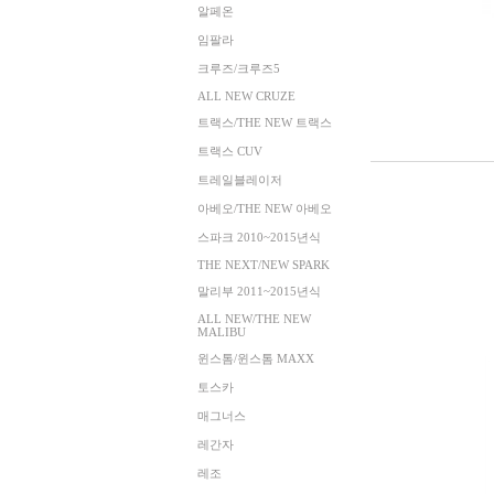
알페온
임팔라
크루즈/크루즈5
ALL NEW CRUZE
트랙스/THE NEW 트랙스
트랙스 CUV
트레일블레이저
아베오/THE NEW 아베오
스파크 2010~2015년식
THE NEXT/NEW SPARK
말리부 2011~2015년식
ALL NEW/THE NEW
MALIBU
윈스톰/윈스톰 MAXX
토스카
매그너스
레간자
레조