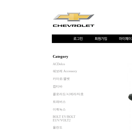
Category
ACDelco
쉐보레 Accessory
카마로/콜벳
캡티바
콜로라도/시에라/타호
트래버스
이쿼녹스
BOLT EV/BOLT
EUV/VOLT2
올란도