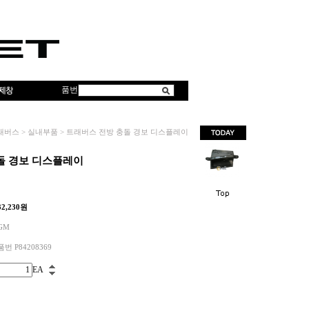
품번
래버스
>
실내부품
>
트래버스 전방 충돌 경보 디스플레이
돌 경보 디스플레이
32,230
원
GM
품번 P84208369
EA